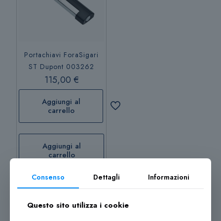
Portachiavi ForaSigari
ST Dupont 003262
115,00
€
Aggiungi al
carrello
Aggiungi al
carrello
Consenso
Dettagli
Informazioni
Questo sito utilizza i cookie