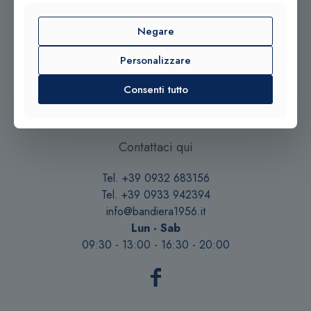
Negare
Personalizzare
© 2025 Gioielleria Bandiera
Consenti tutto
P.IVA:01235880885 | Sito realizzato da
BSS SRL
Contattaci qui
Tel. +39 0932 683156
Tel. +39 0933 942394
info@bandiera1956.it
Lun - Sab
09:30 - 13:00 - 16:30 - 20:00