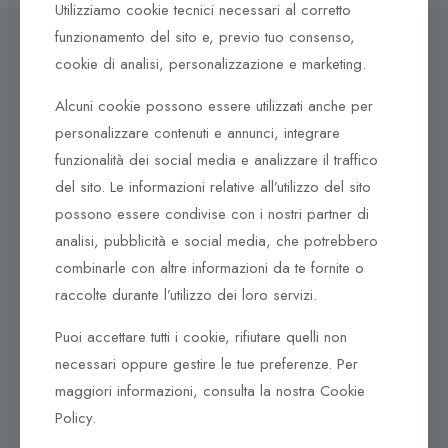
Utilizziamo cookie tecnici necessari al corretto
funzionamento del sito e, previo tuo consenso,
cookie di analisi, personalizzazione e marketing.
Alcuni cookie possono essere utilizzati anche per
Dove ci puoi trovare
personalizzare contenuti e annunci, integrare
Corso Italia, 161
funzionalità dei social media e analizzare il traffico
Tel. +39 0932 683156
del sito. Le informazioni relative all’utilizzo del sito
97100 Ragusa RG
possono essere condivise con i nostri partner di
analisi, pubblicità e social media, che potrebbero
Corso Vittorio Emanuele 79/A
Tel. +39 0933 942394
combinarle con altre informazioni da te fornite o
95042 Grammichele CT
raccolte durante l’utilizzo dei loro servizi.
Puoi accettare tutti i cookie, rifiutare quelli non
necessari oppure gestire le tue preferenze. Per
maggiori informazioni, consulta la nostra Cookie
Policy.