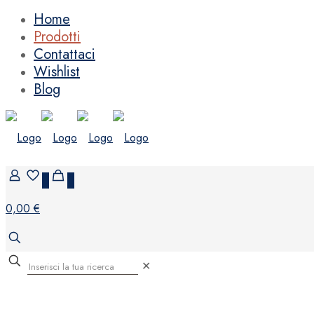
Home
Prodotti
Contattaci
Wishlist
Blog
0
0
0,00 €
✕