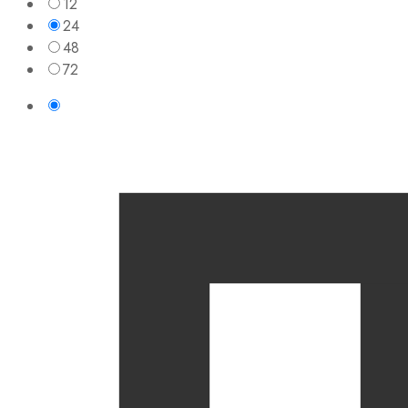
12
24
48
72