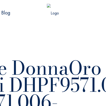
Blog
e DonnaOro
i DHPF9571.
1.006-