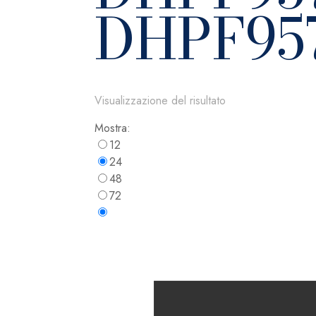
DHPF957
Visualizzazione del risultato
Mostra:
12
24
48
72