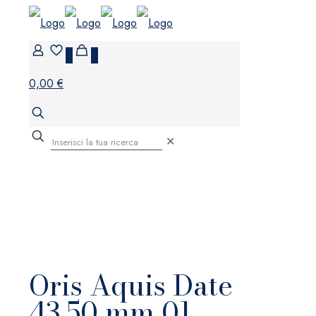
0
0
0,00 €
✕
Oris Aquis Date
43.50 mm 01