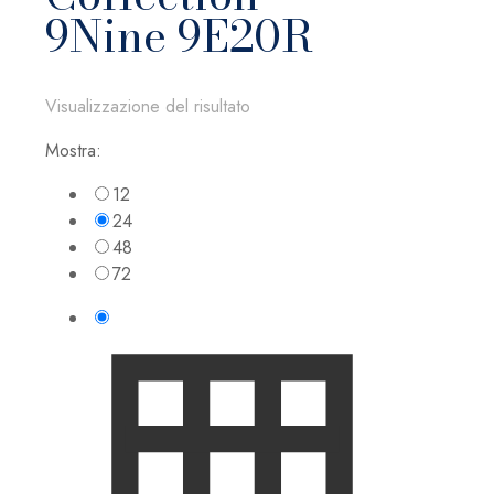
9Nine 9E20R
Visualizzazione del risultato
Mostra:
12
24
48
72