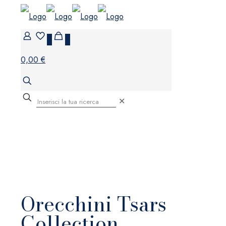
0
0
0,00 €
✕
Orecchini Tsars
Collection