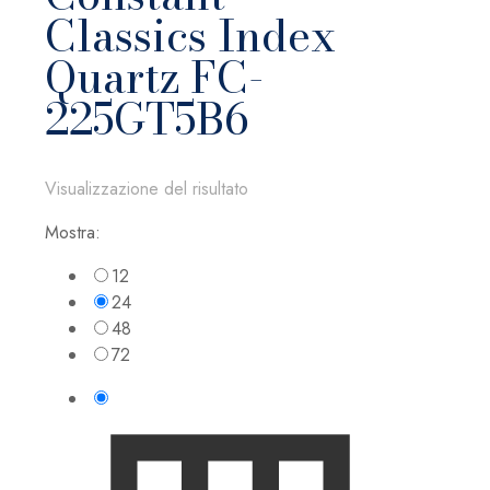
Classics Index
Quartz FC-
225GT5B6
Visualizzazione del risultato
Mostra:
12
24
48
72