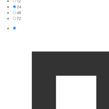
12
24
48
72