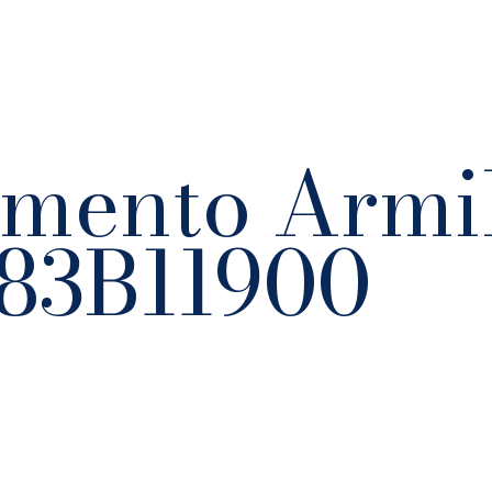
imento Armi
83B11900