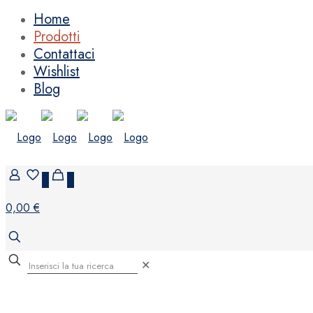
Home
Prodotti
Contattaci
Wishlist
Blog
0
0
0,00 €
✕