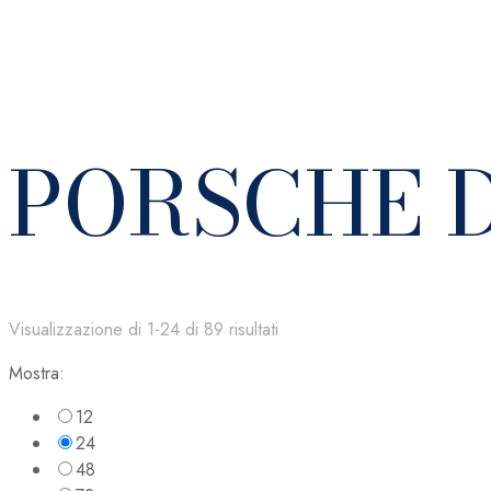
PORSCHE 
Visualizzazione di 1-24 di 89 risultati
Mostra:
12
24
48