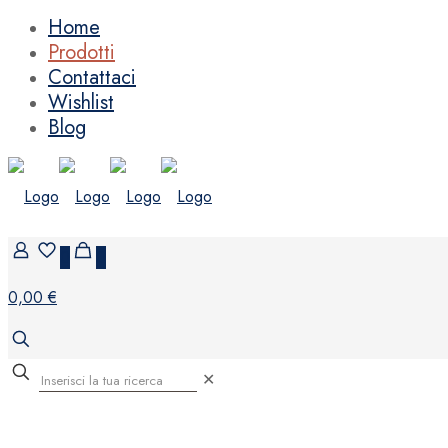
Home
Prodotti
Contattaci
Wishlist
Blog
0
0
0,00 €
✕