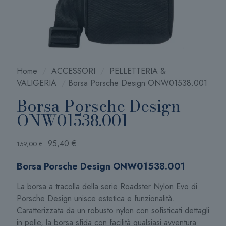
Home
/
ACCESSORI
/
PELLETTERIA &
VALIGERIA
/
Borsa Porsche Design ONW01538.001
Borsa Porsche Design
ONW01538.001
Il
Il
95,40
€
159,00
€
prezzo
prezzo
Borsa Porsche Design ONW01538.001
originale
attuale
era:
è:
La borsa a tracolla della serie Roadster Nylon Evo di
159,00 €.
95,40 €.
Porsche Design unisce estetica e funzionalità.
Caratterizzata da un robusto nylon con sofisticati dettagli
in pelle, la borsa sfida con facilità qualsiasi avventura