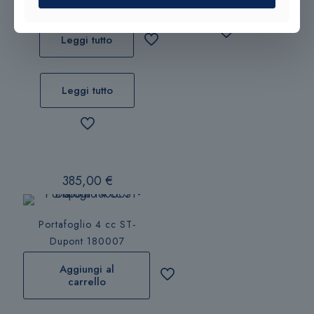
8200183
Leggi tutto
Leggi tutto
385,00
€
Portafoglio 4 cc ST-
Dupont 180007
Aggiungi al
carrello