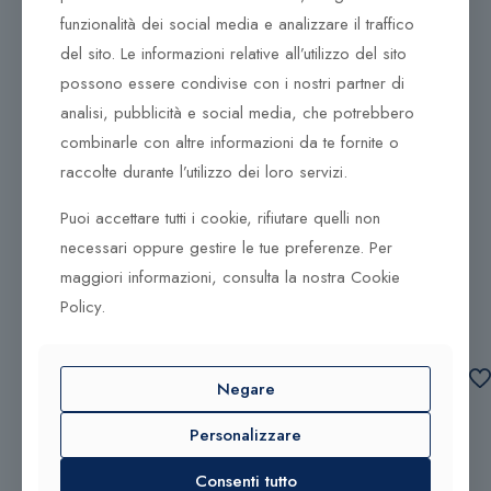
funzionalità dei social media e analizzare il traffico
Tasca posteriore con zip
del sito. Le informazioni relative all’utilizzo del sito
Gancio portachiavi removibile
possono essere condivise con i nostri partner di
Tracolla regolabile in lunghezza e removibile
analisi, pubblicità e social media, che potrebbero
combinarle con altre informazioni da te fornite o
raccolte durante l’utilizzo dei loro servizi.
Prodotti correlati
Puoi accettare tutti i cookie, rifiutare quelli non
180,00
€
110,00
€
necessari oppure gestire le tue preferenze. Per
maggiori informazioni, consulta la nostra Cookie
Portachiavi ST Dupont
Policy.
003041
Sold out
Aggiungi al
Negare
carrello
Personalizzare
Aggiungi al
Consenti tutto
Cintura ST-Dupont
carrello