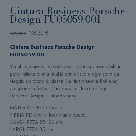
Cintura Business Porsche
Design FU05059.001
Il
Il
125,30
€
179,00
€
prezzo
prezzo
Cintura Business Porsche Design
originale
attuale
FU05059.001
era:
è:
179,00 €.
125,30 €.
Variabile, universale, esclusiva. La cintura reversibile in
pelle italiana di alta qualità conferisce a ogni abito da
viaggio un tocco di classe. La rimarchevole fibbia ad
ardiglione in finitura titanio opaco decora il logo
Porsche Design su sfondo nero.
MATERIALE Pelle Bovina
FIBBIA PD-Icon in look titanio opaco
LUNGHEZZA 85-120 cm
LARGHEZZA 35 mm