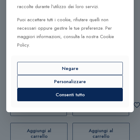
la forma all’essenziale, superare il conosciuto per
raccolte durante l’utilizzo dei loro servizi.
scoprire la migliore soluzione. Questo crea oggetti di
Puoi accettare tutti i cookie, rifiutare quelli non
design unici e accattivanti che hanno ricevuto numerosi
riconoscimenti per forma e funzione.
necessari oppure gestire le tue preferenze. Per
maggiori informazioni, consulta la nostra Cookie
Policy.
Prodotti correlati
105,00
€
215,00
€
Negare
Personalizzare
Portacarte ST-Dupont
Cintura ST-Dupont
172004
8200171
Consenti tutto
Aggiungi al
Aggiungi al
carrello
carrello
Aggiungi al
Aggiungi al
carrello
carrello