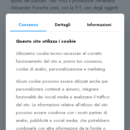
spirito del passato. Nel 1963 il professore Ferdinand
Alexander Porsche creò, con la 911, uno degli oggetti
di design più importanti della storia contemporanea.
Con l’idea di portare i principi ed il mito di Porsche
Consenso
Dettagli
Informazioni
oltre i confini del mondo dell’automobile, nel 1972 istituì
l’esclusivo marchio per il lifestyle Porsche Design. La
Questo sito utilizza i cookie
sua filosofia ed il suo linguaggio stilistico vivono ancora
oggi in tutti i prodotti Porsche Design.
Utilizziamo cookie tecnici necessari al corretto
I caratteri unici del marchio sono riconducibili alla
funzionamento del sito e, previo tuo consenso,
persona ed alla storia del fondatore dell’azienda: il
cookie di analisi, personalizzazione e marketing.
maggiore dei quattro figli di Dorothea e Ferry Porsche,
Alcuni cookie possono essere utilizzati anche per
nato l’11dicembre 1935, trascorre molto tempo da
bambino negli uffici di progettazione e sviluppo di suo
personalizzare contenuti e annunci, integrare
nonno a Stoccarda. Nel 1943 la famiglia si trasferisce
funzionalità dei social media e analizzare il traffico
in Austria ed il professor Ferdinand Alexander Porsche
del sito. Le informazioni relative all’utilizzo del sito
va a scuola a Zell am See.
possono essere condivise con i nostri partner di
analisi, pubblicità e social media, che potrebbero
Porsche Design segue una chiara filosofia di design:
ottimizzare la funzione riducendo senza compromessi
combinarle con altre informazioni da te fornite o