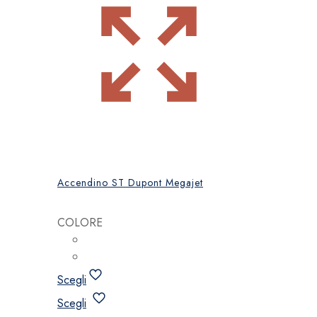
Accendino ST Dupont Megajet
COLORE
Scegli
Questo
Scegli
prodotto