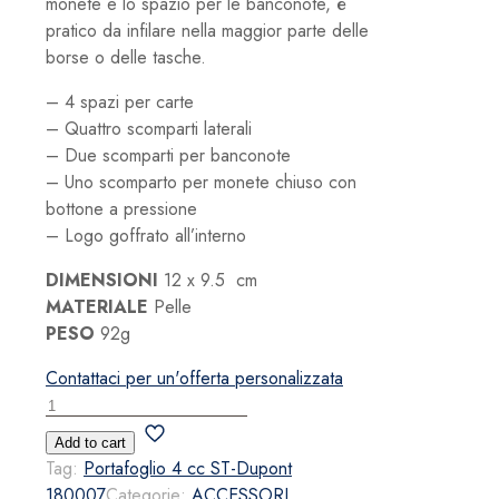
monete e lo spazio per le banconote, è
pratico da infilare nella maggior parte delle
borse o delle tasche.
– 4 spazi per carte
– Quattro scomparti laterali
– Due scomparti per banconote
– Uno scomparto per monete chiuso con
bottone a pressione
– Logo goffrato all’interno
DIMENSIONI
12 x 9.5 cm
MATERIALE
Pelle
PESO
92g
Contattaci per un'offerta personalizzata
Portafoglio
4
Add to cart
cc
Tag:
Portafoglio 4 cc ST-Dupont
ST-
180007
Categorie:
ACCESSORI
,