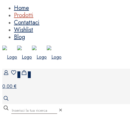
Home
Prodotti
Contattaci
Wishlist
Blog
0
0
0,00 €
✕