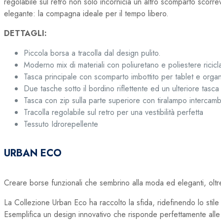
regolabile sul retro non solo incornicia un altro scomparto scorre
elegante: la compagna ideale per il tempo libero.
DETTAGLI:
Piccola borsa a tracolla dal design pulito.
Moderno mix di materiali con poliuretano e poliestere ricicl
Tasca principale con scomparto imbottito per tablet e organ
Due tasche sotto il bordino riflettente ed un ulteriore tasca
Tasca con zip sulla parte superiore con tiralampo intercambi
Tracolla regolabile sul retro per una vestibilità perfetta
Tessuto Idrorepellente
URBAN ECO
Creare borse funzionali che sembrino alla moda ed eleganti, oltre
La Collezione Urban Eco ha raccolto la sfida, ridefinendo lo stile 
Esemplifica un design innovativo che risponde perfettamente alle