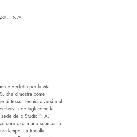
A
SKU:
N/A
è perfetta per la vita
o S, che dimostra come
di tessuti tecnici diversi e al
clusivi, i dettagli come la
 sede dello Studio F. A.
o cursore ospita uno scomparto
sura lampo. La tracolla