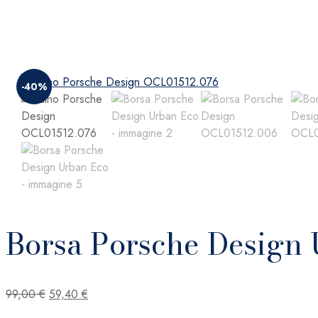
-40%
Borsa Porsche Design
Il
Il
99,00
€
59,40
€
prezzo
prezzo