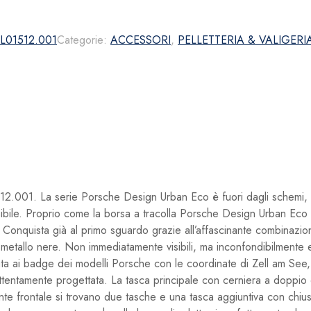
L01512.001
Categorie:
ACCESSORI
,
PELLETTERIA & VALIGERI
. La serie Porsche Design Urban Eco è fuori dagli schemi, ma 
lessibile. Proprio come la borsa a tracolla Porsche Design Urban Ec
onquista già al primo sguardo grazie all’affascinante combinazione 
 metallo nere. Non immediatamente visibili, ma inconfondibilmente es
ta ai badge dei modelli Porsche con le coordinate di Zell am See,
attentamente progettata. La tasca principale con cerniera a doppi
tente frontale si trovano due tasche e una tasca aggiuntiva con chiu