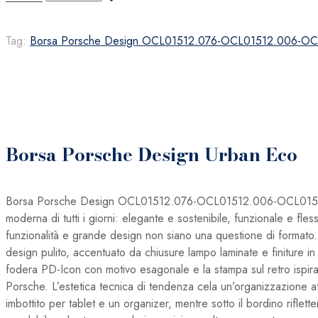
Porsche
Design
Tag:
Borsa Porsche Design OCL01512.076-OCL01512.006-OC
Urban
Eco
quantità
Borsa Porsche Design Urban Eco
Borsa Porsche Design OCL01512.076-OCL01512.006-OCL01512.001
moderna di tutti i giorni: elegante e sostenibile, funzionale e f
funzionalità e grande design non siano una questione di formato. C
design pulito, accentuato da chiusure lampo laminate e finiture in
fodera PD-Icon con motivo esagonale e la stampa sul retro ispira
Porsche. L’estetica tecnica di tendenza cela un’organizzazione 
imbottito per tablet e un organizer, mentre sotto il bordino riflet