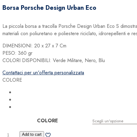
originale
attuale
Borsa Porsche Design Urban Eco
era:
è:
99,00 €.
59,40 €.
La piccola borsa a tracolla Porsche Design Urban Eco S dimostr
materiali con poliuretano e poliestere riciclato, idrorepellenti e 
DIMENSIONI: 20 x 27 x 7 Cm
PESO: 360 gr
COLORI DISPONIBILI: Verde Militare, Nero, Blu
Contattaci per un'offerta personalizzata
COLORE
COLORE
Borsa
Add to cart