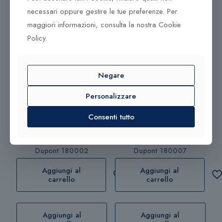
Prodotti correlati
necessari oppure gestire le tue preferenze. Per
315,00
€
385,00
€
maggiori informazioni, consulta la nostra Cookie
Policy.
Negare
Personalizzare
Consenti tutto
Portafoglio 6 cc ST-
Portafoglio 4 cc ST-
Dupont 180002
Dupont 180007
Aggiungi al
Aggiungi al
carrello
carrello
Aggiungi al
Aggiungi al