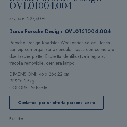
OVL01004.004
Il
Il
227,40
€
379,00
€
prezzo
prezzo
Borsa Porsche Design OVL0161004.004
originale
attuale
era:
è:
Porsche Design Roadster Weekender 46 cm. Tasca
379,00 €.
227,40 €.
con zip con organizer aziendale. Tasca con cerniera e
due tasche piatte. Etichetta identificativa integrata,
tracolla removibile, cerniera lampo.
DIMENSIONI: 46 x 26x 22 cm
PESO: 1.5kg
COLORE: Antracite
Contattaci per un'offerta personalizzata
Esaurito