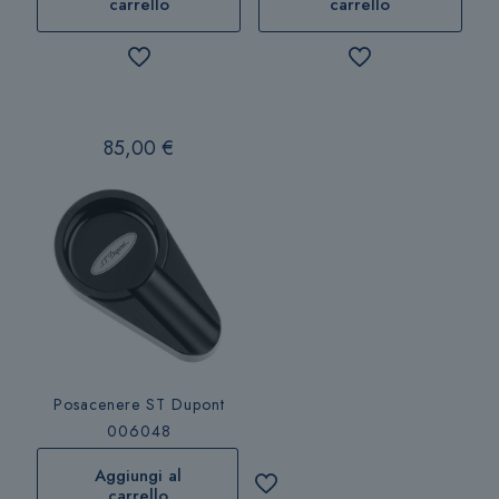
carrello
carrello
85,00
€
Posacenere ST Dupont
006048
Aggiungi al
carrello