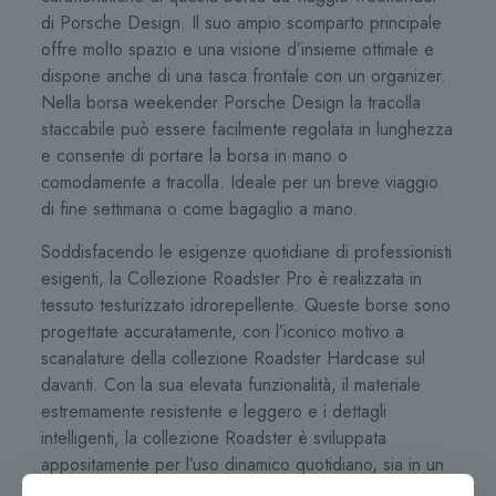
di Porsche Design. Il suo ampio scomparto principale
offre molto spazio e una visione d’insieme ottimale e
dispone anche di una tasca frontale con un organizer.
Nella borsa weekender Porsche Design la tracolla
staccabile può essere facilmente regolata in lunghezza
e consente di portare la borsa in mano o
comodamente a tracolla. Ideale per un breve viaggio
di fine settimana o come bagaglio a mano.
Soddisfacendo le esigenze quotidiane di professionisti
esigenti, la Collezione Roadster Pro è realizzata in
tessuto testurizzato idrorepellente. Queste borse sono
progettate accuratamente, con l’iconico motivo a
scanalature della collezione Roadster Hardcase sul
davanti. Con la sua elevata funzionalità, il materiale
estremamente resistente e leggero e i dettagli
intelligenti, la collezione Roadster è sviluppata
appositamente per l’uso dinamico quotidiano, sia in un
ambiente urbano che in viaggio. All’interno, ampi