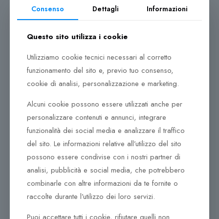
scomparti e funzionali tasche offrono ampio spazio e
Consenso
Dettagli
Informazioni
protezione per dispositivi e documenti. Ulteriori
scomparti con cerniera consentono di accedere agli
Questo sito utilizza i cookie
effetti personali. La fodera in tessuto mostra la stampa
dell’icona PD. La Collezione Roadster Pro è
Utilizziamo cookie tecnici necessari al corretto
disponibile nei colori nero, blu e antracite per abbinarsi
funzionamento del sito e, previo tuo consenso,
alla collezione Roadster Hardcase. Tutto l’hardware
cookie di analisi, personalizzazione e marketing.
nero è una caratteristica di design unica di Porsche
Design.
Alcuni cookie possono essere utilizzati anche per
personalizzare contenuti e annunci, integrare
Ogni prodotto è accuratamente progettato per
funzionalità dei social media e analizzare il traffico
rispondere perfettamente a tutte le esigenze, sia
del sito. Le informazioni relative all’utilizzo del sito
sicure che pratiche, per il lavoro, il viaggio e l’uso
possono essere condivise con i nostri partner di
quotidiano. Queste borse Porsche Design sono
altamente competitive e di qualità premium.
analisi, pubblicità e social media, che potrebbero
combinarle con altre informazioni da te fornite o
raccolte durante l’utilizzo dei loro servizi.
Puoi accettare tutti i cookie, rifiutare quelli non