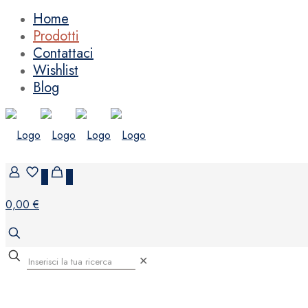
Home
Prodotti
Contattaci
Wishlist
Blog
0
0
0,00 €
✕