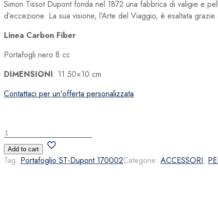
Simon Tissot Dupont fonda nel 1872 una fabbrica di valigie e pel
d’eccezione. La sua visione, l’Arte del Viaggio, è esaltata grazie
Linea Carbon Fiber
Portafogli nero 8 cc
DIMENSIONI
: 11.50×10 cm
Contattaci per un'offerta personalizzata
Portafoglio
ST-
Add to cart
Dupont
Tag:
Portafoglio ST-Dupont 170002
Categorie:
ACCESSORI
,
PE
170002
quantità