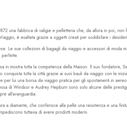
 una fabbrica di valigie e pelletteria che, da allora in poi, non
iaggio, è esaltata grazie a oggetti creati per soddisfare i desider
ese. Le sue collezioni di bagagli da viaggio e accessori di moda mas
e perfette.
ssa in mostra tutta la competenza della Maison. Il suo fondatore, Si
 conquista tutta la città grazie ai suoi bauli da viaggio con le inizi
 per lui una borsa da viaggio pratica per gli spostamenti in aereo.
hessa di Windsor e Audrey Hepburn sono solo alcune delle prestigio
pre all’avanguardia.
ura a diamante, che conferisce alla pelle una resistenza e una finit
n impediscono tuttavia di avere prodotti moderni.