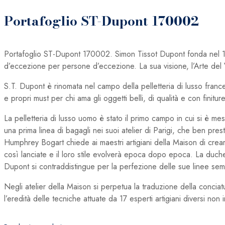
Portafoglio ST-Dupont 170002
Portafoglio ST-Dupont 170002. Simon Tissot Dupont fonda nel 1872
d’eccezione per persone d’eccezione. La sua visione, l’Arte del V
S.T. Dupont è rinomata nel campo della pelletteria di lusso franc
e propri must per chi ama gli oggetti belli, di qualità e con finitur
La pelletteria di lusso uomo è stato il primo campo in cui si è me
una prima linea di bagagli nei suoi atelier di Parigi, che ben presto
Humphrey Bogart chiede ai maestri artigiani della Maison di creare
così lanciate e il loro stile evolverà epoca dopo epoca. La duc
Dupont si contraddistingue per la perfezione delle sue linee sem
Negli atelier della Maison si perpetua la traduzione della conciat
l’eredità delle tecniche attuate da 17 esperti artigiani diversi no