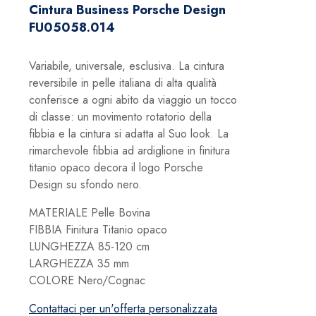
originale
attuale
Cintura Business Porsche Design
era:
è:
FU05058.014
149,00 €.
104,30 €.
Variabile, universale, esclusiva. La cintura
reversibile in pelle italiana di alta qualità
conferisce a ogni abito da viaggio un tocco
di classe: un movimento rotatorio della
fibbia e la cintura si adatta al Suo look. La
rimarchevole fibbia ad ardiglione in finitura
titanio opaco decora il logo Porsche
Design su sfondo nero.
MATERIALE Pelle Bovina
FIBBIA Finitura Titanio opaco
LUNGHEZZA 85-120 cm
LARGHEZZA 35 mm
COLORE Nero/Cognac
Contattaci per un'offerta personalizzata