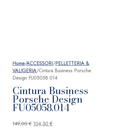
Home
/
ACCESSORI
/
PELLETTERIA &
VALIGERIA
/
Cintura Business Porsche
Design FU05058.014
Cintura Business
Porsche Design
FU05058.014
Il
Il
149,00
€
104,30
€
prezzo
prezzo