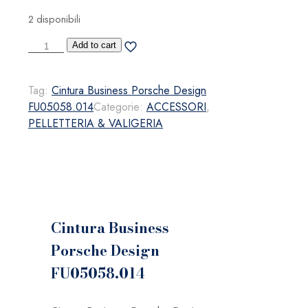
2 disponibili
Cintura
Add to cart
Business
Porsche
Tag:
Cintura Business Porsche Design
Design
FU05058.014
Categorie:
ACCESSORI
,
FU05058.014
PELLETTERIA & VALIGERIA
quantità
Cintura Business
Porsche Design
FU05058.014