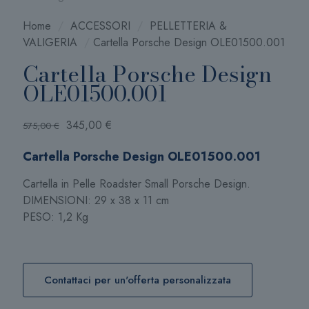
Home
/
ACCESSORI
/
PELLETTERIA &
VALIGERIA
/
Cartella Porsche Design OLE01500.001
Cartella Porsche Design
OLE01500.001
Il
Il
345,00
€
575,00
€
prezzo
prezzo
Cartella Porsche Design OLE01500.001
originale
attuale
era:
è:
Cartella in Pelle Roadster Small Porsche Design.
575,00 €.
345,00 €.
DIMENSIONI: 29 x 38 x 11 cm
PESO: 1,2 Kg
Contattaci per un'offerta personalizzata