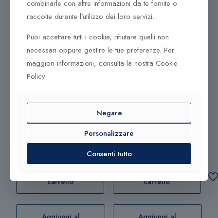
combinarle con altre informazioni da te fornite o
sono dotati di ampi scomparti e tasche frontali di facile
raccolte durante l’utilizzo dei loro servizi.
accesso.
Puoi accettare tutti i cookie, rifiutare quelli non
necessari oppure gestire le tue preferenze. Per
maggiori informazioni, consulta la nostra Cookie
Policy.
Prodotti correlati
415,00
€
315,00
€
Negare
Personalizzare
Penna Sfera ST Dupont
Portafoglio 6 cc ST-
Liberté 465674
Consenti tutto
Dupont 180002
Aggiungi al
Aggiungi al
carrello
carrello
Aggiungi al
Aggiungi al