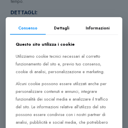
tempo.
DETTAGLI:
Cartella sottile in morbida pelle di vitello goffrata
Consenso
Dettagli
Informazioni
Ampio scomparto principale con zip a doppio cursore
e tasca integrata per laptop da 15 pollici
Questo sito utilizza i cookie
Tasca frontale con organizer da lavoro
Utilizziamo cookie tecnici necessari al corretto
Due manici e una tracolla imbottita
funzionamento del sito e, previo tuo consenso,
cookie di analisi, personalizzazione e marketing.
Attacco per trolley
Alcuni cookie possono essere utilizzati anche per
La collezione in pelle Roadster è realizzata per
personalizzare contenuti e annunci, integrare
professionisti molto esigenti. Ricca di dettagli versatili e
funzionalità dei social media e analizzare il traffico
ricercati, garantisce un ottimale approccio funzionale.
La morbida pelle pieno fiore unita al design pulito e
del sito. Le informazioni relative all’utilizzo del sito
moderno, soddisfano anche le aspettative più esigenti.
possono essere condivise con i nostri partner di
analisi, pubblicità e social media, che potrebbero
Dedicati alla perfezione e all’eccellenza, tutti i prodotti