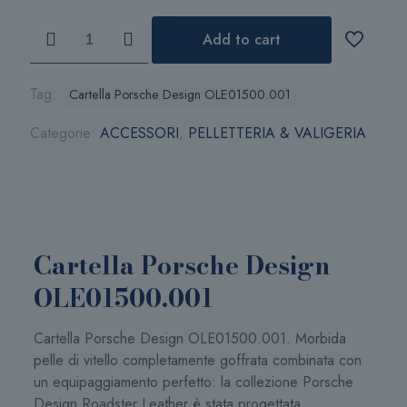
Cartella
Add to cart
Porsche
Design
OLE01500.001
Tag:
Cartella Porsche Design OLE01500.001
quantità
Categorie:
ACCESSORI
,
PELLETTERIA & VALIGERIA
Cartella Porsche Design
OLE01500.001
Cartella Porsche Design OLE01500.001. Morbida
pelle di vitello completamente goffrata combinata con
un equipaggiamento perfetto: la collezione Porsche
Design Roadster Leather è stata progettata