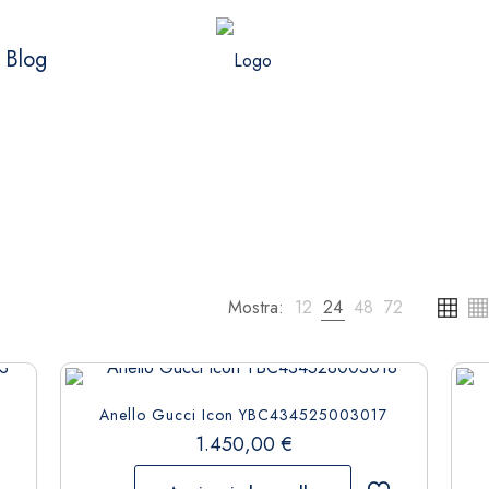
Blog
Mostra:
12
24
48
72
Anello Gucci Icon YBC434525003017
1.450,00
€