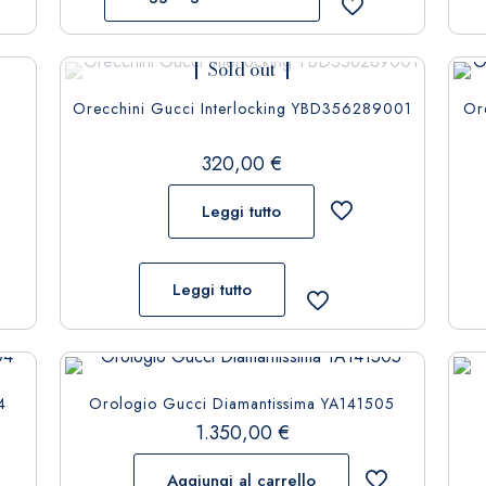
Sold out
Orecchini Gucci Interlocking YBD356289001
Or
320,00
€
Leggi tutto
Leggi tutto
4
Orologio Gucci Diamantissima YA141505
1.350,00
€
Aggiungi al carrello