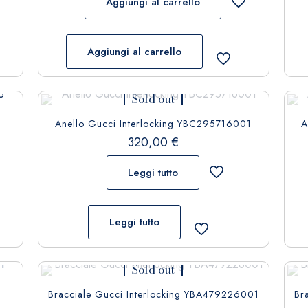
Aggiungi al carrello
Aggiungi al carrello
Sold out
Anello Gucci Interlocking YBC295716001
A
320,00
€
Leggi tutto
Leggi tutto
Sold out
Bracciale Gucci Interlocking YBA479226001
Br