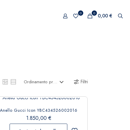
0
0
0,00 €
Filtri
Anello Gucci Icon YBC434526002016
1.850,00
€