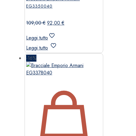
EG3350040
Il
Il
109,00
€
92,00
€
prezzo
prezzo
originale
attuale
Leggi tutto
era:
è:
Leggi tutto
109,00 €.
92,00 €.
-16%