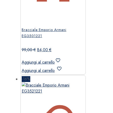
Bracciale Emporio Armani
EG3501221
Il
Il
99,00
€
84,00
€
prezzo
prezzo
originale
attuale
Aggiungi al carrello
era:
è:
Aggiungi al carrello
99,00 €.
84,00 €.
-16%