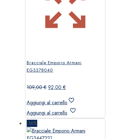
Bracciale Emporio Armani
EG3378040
Il
Il
109,00
€
92,00
€
prezzo
prezzo
originale
attuale
Aggiungi al carrello
era:
è:
Aggiungi al carrello
109,00 €.
92,00 €.
-16%