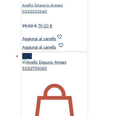
Anello Emporio Armani
EGS2032040
Il
Il
99,00
€
79,00
€
prezzo
prezzo
originale
attuale
Aggiungi al carrello
era:
è:
Aggiungi al carrello
99,00 €.
79,00 €.
-20%