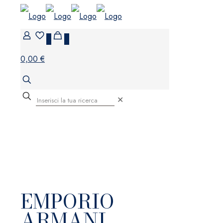
0
0
0,00 €
✕
EMPORIO
ARMANI