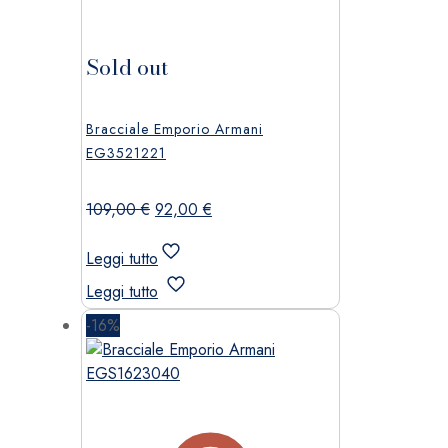
Sold out
Bracciale Emporio Armani
EG3521221
Il
Il
109,00
€
92,00
€
prezzo
prezzo
originale
attuale
Leggi tutto
era:
è:
Leggi tutto
109,00 €.
92,00 €.
-16%