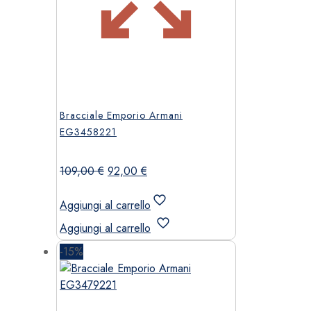
Bracciale Emporio Armani
EG3458221
Il
Il
109,00
€
92,00
€
prezzo
prezzo
originale
attuale
Aggiungi al carrello
era:
è:
Aggiungi al carrello
109,00 €.
92,00 €.
-15%