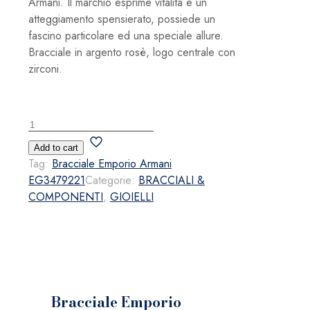
Armani. Il marchio esprime vitalità e un
atteggiamento spensierato, possiede un
fascino particolare ed una speciale allure.
Bracciale in argento rosè, logo centrale con
zirconi.
Bracciale
Emporio
Add to cart
Armani
Tag:
Bracciale Emporio Armani
EG3479221
EG3479221
Categorie:
BRACCIALI &
quantità
COMPONENTI
,
GIOIELLI
Bracciale Emporio