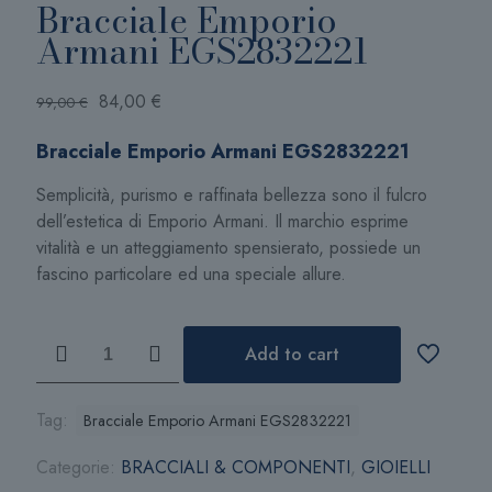
Bracciale Emporio
Armani EGS2832221
Il
Il
84,00
€
99,00
€
prezzo
prezzo
Bracciale Emporio Armani EGS2832221
originale
attuale
era:
è:
Semplicità, purismo e raffinata bellezza sono il fulcro
99,00 €.
84,00 €.
dell’estetica di Emporio Armani. Il marchio esprime
vitalità e un atteggiamento spensierato, possiede un
fascino particolare ed una speciale allure.
Bracciale
Add to cart
Emporio
Armani
EGS2832221
Tag:
Bracciale Emporio Armani EGS2832221
quantità
Categorie:
BRACCIALI & COMPONENTI
,
GIOIELLI