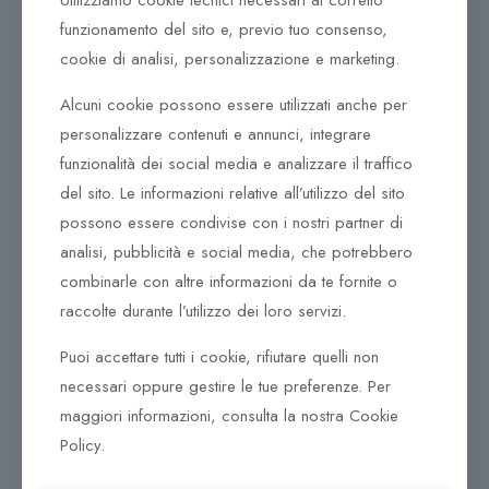
Utilizziamo cookie tecnici necessari al corretto
ma includendo anche gesti, modi, comportamenti e
funzionamento del sito e, previo tuo consenso,
atteggiamenti; uno stile che va oltre la somma delle sue
cookie di analisi, personalizzazione e marketing.
parti, e ben oltre il “cosa uno indossa”.
Alcuni cookie possono essere utilizzati anche per
Semplicità, purismo e raffinata bellezza sono il fulcro
dell’estetica di Emporio Armani. Il marchio esprime
personalizzare contenuti e annunci, integrare
vitalità e un atteggiamento spensierato, possiede un
funzionalità dei social media e analizzare il traffico
fascino particolare ed una speciale allure.
del sito. Le informazioni relative all’utilizzo del sito
possono essere condivise con i nostri partner di
analisi, pubblicità e social media, che potrebbero
combinarle con altre informazioni da te fornite o
Prodotti correlati
raccolte durante l’utilizzo dei loro servizi.
260,00
€
390,00
€
Puoi accettare tutti i cookie, rifiutare quelli non
necessari oppure gestire le tue preferenze. Per
maggiori informazioni, consulta la nostra Cookie
Collana Tsars Collection
Collana Tsars Collection
Policy.
9Nine
Alexandra P816R