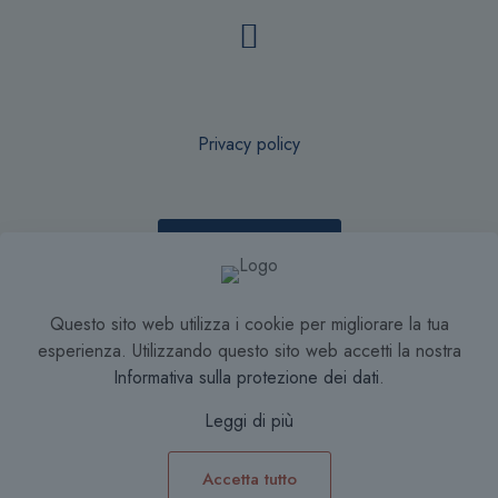
Privacy policy
Recesso online
Questo sito web utilizza i cookie per migliorare la tua
Condizioni di Vendita
esperienza. Utilizzando questo sito web accetti la nostra
Informativa sulla protezione dei dati
.
Leggi di più
Accetta tutto
0
0