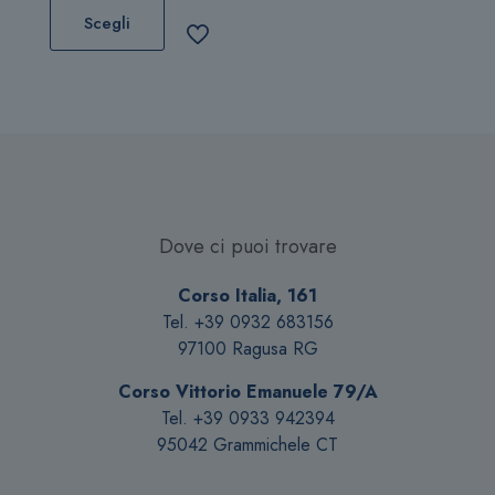
prodotto
Scegli
ha
più
varianti.
Le
opzioni
possono
essere
scelte
Dove ci puoi trovare
nella
pagina
Corso Italia, 161
del
Tel. +39 0932 683156
prodotto
97100 Ragusa RG
Corso Vittorio Emanuele 79/A
Tel. +39 0933 942394
95042 Grammichele CT