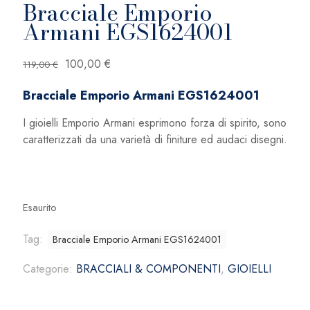
Bracciale Emporio
Armani EGS1624001
Il
Il
100,00
€
119,00
€
prezzo
prezzo
Bracciale Emporio Armani EGS1624001
originale
attuale
era:
è:
I gioielli Emporio Armani esprimono forza di spirito, sono
119,00 €.
100,00 €.
caratterizzati da una varietà di finiture ed audaci disegni.
Esaurito
Tag:
Bracciale Emporio Armani EGS1624001
Categorie:
BRACCIALI & COMPONENTI
,
GIOIELLI