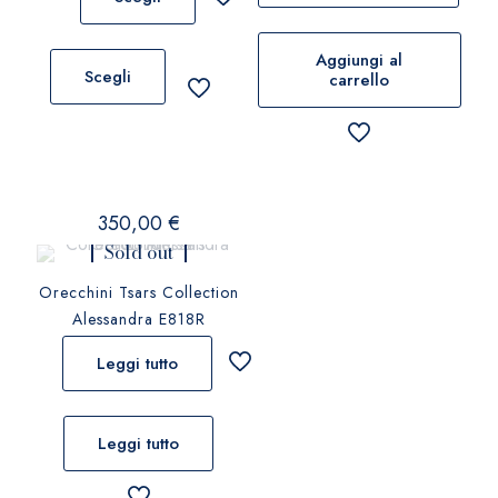
Questo
Aggiungi al
prodotto
Scegli
carrello
ha
più
varianti.
Le
opzioni
350,00
€
possono
Sold out
essere
scelte
Orecchini Tsars Collection
nella
Alessandra E818R
pagina
Leggi tutto
del
prodotto
Leggi tutto