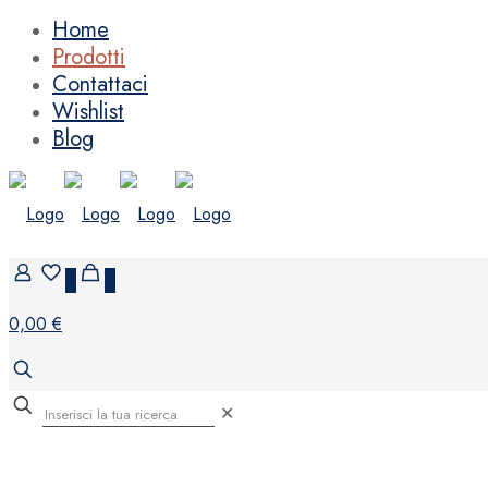
Home
Prodotti
Contattaci
Wishlist
Blog
0
0
0,00 €
✕