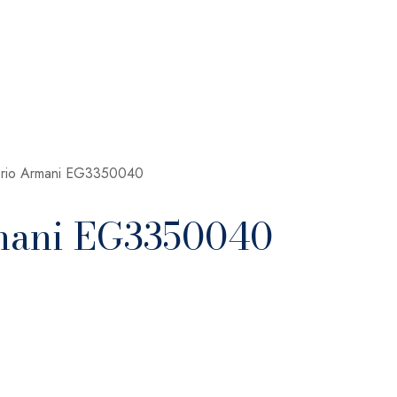
orio Armani EG3350040
mani EG3350040