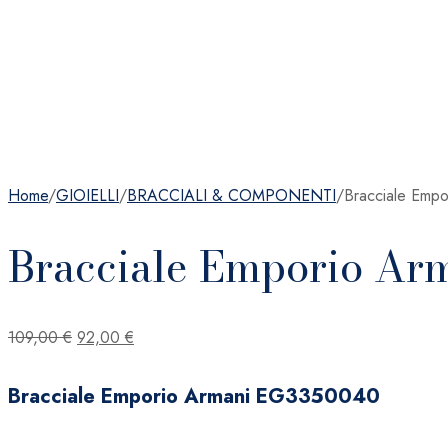
Home
/
GIOIELLI
/
BRACCIALI & COMPONENTI
/
Bracciale Emp
Bracciale Emporio Ar
Il
Il
109,00
€
92,00
€
prezzo
prezzo
originale
attuale
Bracciale Emporio Armani EG3350040
era:
è:
109,00 €.
92,00 €.