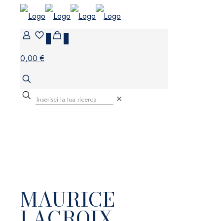
0
0
0,00 €
✕
MAURICE
LACROIX