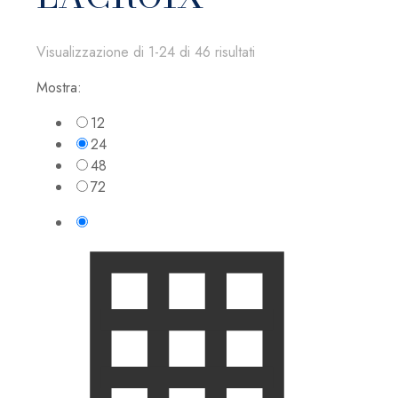
Visualizzazione di 1-24 di 46 risultati
Mostra:
12
24
48
72