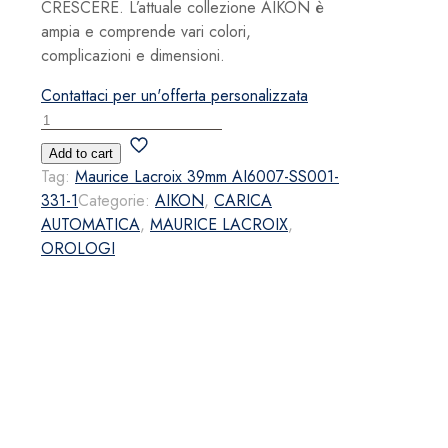
CRESCERE. L’attuale collezione AIKON è
ampia e comprende vari colori,
complicazioni e dimensioni.
Contattaci per un'offerta personalizzata
Maurice
Lacroix
Add to cart
39mm
Tag:
Maurice Lacroix 39mm AI6007-SS001-
AI6007-
331-1
Categorie:
AIKON
,
CARICA
SS001-
AUTOMATICA
,
MAURICE LACROIX
,
331-
OROLOGI
1
quantità