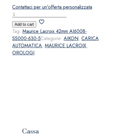
Contattaci per un'offerta personalizzata
Maurice
Lacroix
Add to cart
42mm
Tag:
Maurice Lacroix 42mm AI6008-
AI6008-
SS000-630-5
Categorie:
AIKON
,
CARICA
SS000-
AUTOMATICA
,
MAURICE LACROIX
,
630-
OROLOGI
5
quantità
Cassa