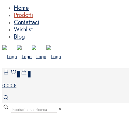
Home
Prodotti
Contattaci
Wishlist
Blog
0
0
0,00 €
✕