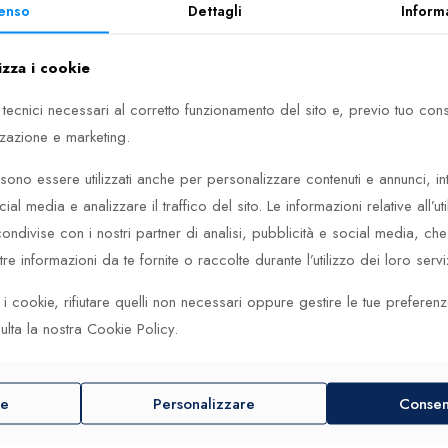
ntro, finestrella data, correttore
enso
Dettagli
Inform
do della data, regolazione fine,
sto dei secondi
izza i cookie
ICA
Carica automatica
ERVA DI CARICA
120 h
 tecnici necessari al corretto funzionamento del sito e, previo tuo co
ERNANZE
28’800 A/h, 4 Hz
zzazione e marketing.
INI
21
ono essere utilizzati anche per personalizzare contenuti e annunci, in
cial media e analizzare il traffico del sito. Le informazioni relative all’uti
ndivise con i nostri partner di analisi, pubblicità e social media, c
e informazioni da te fornite o raccolte durante l’utilizzo dei loro serviz
ibre 400 – 01 400 7763 4157-07 4 2
ti i cookie, rifiutare quelli non necessari oppure gestire le tue preferen
ulta la nostra Cookie Policy.
63 4157-07 4 24 74EB. Nell’era moderna, connessa e digitale, i
ruota panoramica con i suoi ingranaggi in vista o il movimento di u
ntusiasma. Questo è lo spirito che guida noi di Oris. Perché, se c
re
Personalizzare
Consent
e nessuno ha davvero necessità di un orologio meccanico. Tuttavi
iù gioiosa. Questo è ciò che intendiamo per piacere della meccani