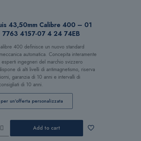
uis 43,50mm Calibre 400 – 01
 7763 4157-07 4 24 74EB
Calibre 400 definisce un nuovo standard
a meccanica automatica. Concepita interamente
i esperti ingegneri del marchio svizzero
spone di alti livelli di antimagnetismo, riserva
iorni, garanzia di 10 anni e intervalli di
nsigliati di 10 anni.
 per un'offerta personalizzata
Add to cart