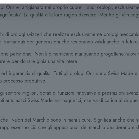
i Oris e l’artigianato nel proprio cuore. I suoi orologi, esclusivam
gnificato’. La qualità è la loro ragion d’essere. Mentre gli altri se
chi di orologi svizzeri che realizza esclusivamente orologi meccan
i tramandati per generazioni che resteranno validi anche in futuro.
roprio patrimonio. Non li dimenticano mai quando progettano nuovi
re e per donare gioia una vita intera.
d è garanzia di qualità. Tutti gli orologi Oris sono Swiss Made e v
ro processo produttivo.
i sempre migliori, dotati di funzioni innovative e prestazioni avan
i automatici Swiss Made antimagnetici, riserva di carica di cinque gi
che i valori del Marchio sono in mani sicure. Significa anche che so
 rappresentino ciò che gli appassionati del marchio desiderano e d