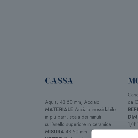
CASSA
M
Cari
Aquis, 43.50 mm, Acciaio
da O
MATERIALE
Acciaio inossidabile
REF
in più parti, scala dei minuti
DIM
sull'anello superiore in ceramica
1/4’’
MISURA
43.50 mm
FUN