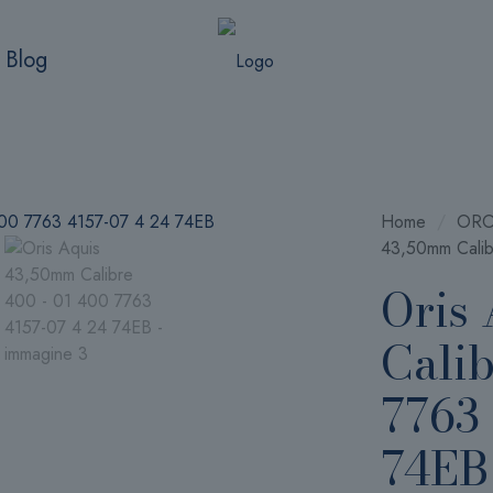
Blog
Home
/
ORO
43,50mm Cali
Oris
Cali
7763 
74EB