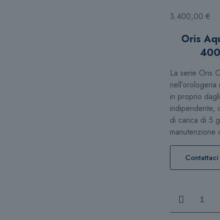
3.400,00
€
Oris Aq
400
La serie Oris 
nell’orologeri
in proprio dagl
indipendente, di
di carica di 5 g
manutenzione co
Contattaci
Oris
Aquis
43,50mm