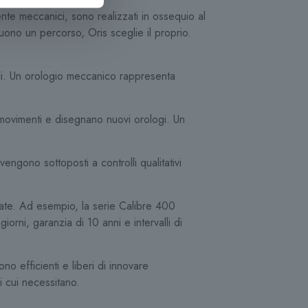
ente meccanici, sono realizzati in ossequio al
guono un percorso, Oris sceglie il proprio.
ici. Un orologio meccanico rappresenta
 movimenti e disegnano nuovi orologi. Un
engono sottoposti a controlli qualitativi
zate. Ad esempio, la serie Calibre 400
orni, garanzia di 10 anni e intervalli di
no efficienti e liberi di innovare
i cui necessitano.