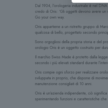
Dal 1904, l’orologeria industriale è nel DNA d
credo di Oris: ‘Gli oggetti devono avere un si
Go your own way.
Oris appartiene a un ristretto gruppo di Mar
qualcosa di bello, progettato secondo princip
Sono orgogliosi della propria storia e del p
orologio Oris è un oggetto costruito per dura
Il marchio Swiss Made è protetto dalla legge e
secondo i più elevati standard durante l’inte
Oris compie ogni sforzo per realizzare orolog
sviluppata in proprio, che dispone di moviment
manutenzione consigliati di 10 anni.
Oris è un’azienda indipendente, ciò significa 
sperimentando funzioni e caratteristiche che