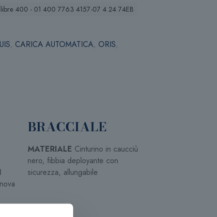
ibre 400 - 01 400 7763 4157-07 4 24 74EB
UIS
,
CARICA AUTOMATICA
,
ORIS
,
BRACCIALE
MATERIALE
Cinturino in caucciù
e
nero, fibbia deployante con
I
sicurezza, allungabile
inova