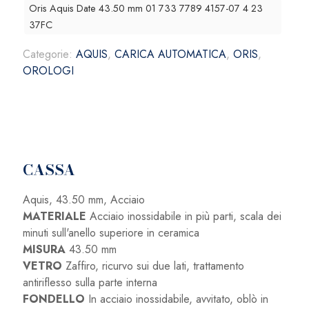
mm
Oris Aquis Date 43.50 mm 01 733 7789 4157-07 4 23
-
37FC
01
Categorie:
AQUIS
,
CARICA AUTOMATICA
,
ORIS
,
733
OROLOGI
7789
4157-
07
4
23
37FC
CASSA
quantità
Aquis, 43.50 mm, Acciaio
MATERIALE
Acciaio inossidabile in più parti, scala dei
minuti sull'anello superiore in ceramica
MISURA
43.50 mm
VETRO
Zaffiro, ricurvo sui due lati, trattamento
antiriflesso sulla parte interna
FONDELLO
In acciaio inossidabile, avvitato, oblò in