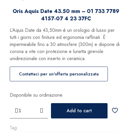
Oris Aquis Date 43.50 mm – 01 733 7789
4157-07 4 23 37FC
L’Aquis Date da 43,50mm è un orologio di lusso per
tutti i giorni con finiture ed ergonomia raffinati. È
impermeabile fino a 30 atmosfere (300m) e dispone di
corona a vite con protezione e lunetta girevole
unidirezionale con inserto in ceramica.
Contattaci per un'offerta personalizzata
Disponibile su ordinazione
Oris
Add to cart
Aquis
Date
43.50
Tag: