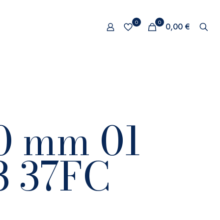
0
0
0,00 €
50 mm 01
3 37FC