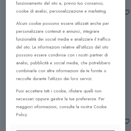
funzionamento del sito e, previo tuo consenso,
Aggiungi al
Aggiungi al
cookie di analisi, personalizzazione e marketing.
carrello
carrello
Alcuni cookie possono essere utilizzati anche per
personalizzare contenuti e annunci, integrare
Aggiungi al
Aggiungi al
funzionalità dei social media e analizzare il traffico
carrello
carrello
del sito. Le informazioni relative all’utilizzo del sito
possono essere condivise con i nostri partner di
analisi, pubblicità e social media, che potrebbero
combinarle con altre informazioni da te fornite o
raccolte durante l’utilizzo dei loro servizi.
Puoi accettare tutti i cookie, rifiutare quelli non
Maurice Lacroix 39mm
Maurice Lacroix 39mm
AI6007-SS002-630-1
AI6007-SS002-731-1
necessari oppure gestire le tue preferenze. Per
2.250,00
€
2.250,00
€
maggiori informazioni, consulta la nostra Cookie
Policy.
Aggiungi al
Aggiungi al
carrello
carrello