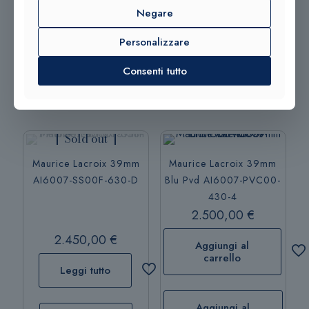
Negare
Aggiungi al
Aggiungi al
Personalizzare
carrello
carrello
Consenti tutto
Sold out
Maurice Lacroix 39mm
Maurice Lacroix 39mm
AI6007-SS00F-630-D
Blu Pvd AI6007-PVC00-
430-4
2.500,00
€
2.450,00
€
Aggiungi al
carrello
Leggi tutto
Aggiungi al