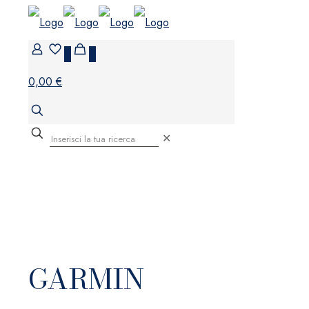
0
0
0,00 €
✕
GARMIN