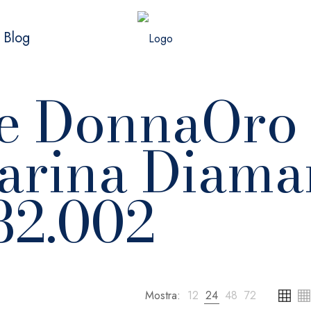
Blog
e DonnaOro
rina Diama
2.002
Mostra:
12
24
48
72