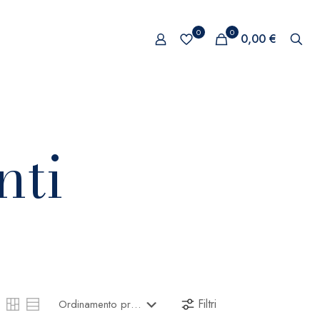
0
0
0,00 €
nti
Filtri