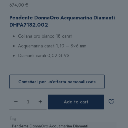
674,00
€
Pendente DonnaOro Acquamarina Diamanti
DHPA7182.002
Collana oro bianco 18 carati
Acquamarina carati 1,10 – 8×6 mm
Diamanti carati 0,02 G-VS
Contattaci per un'offerta personalizzata
Pendente
Add to cart
DonnaOro
Acquamarina
Diamanti
Tag:
DHPA7182.002
Pendente DonnaOro Acquamarina Diamanti