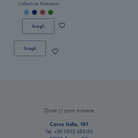
nella
Collection Romanov
pagina
del
prodotto
Scegli
Questo
prodotto
Scegli
ha
più
varianti.
Le
opzioni
possono
essere
scelte
Dove ci puoi trovare
nella
pagina
Corso Italia, 161
del
Tel. +39 0932 683156
prodotto