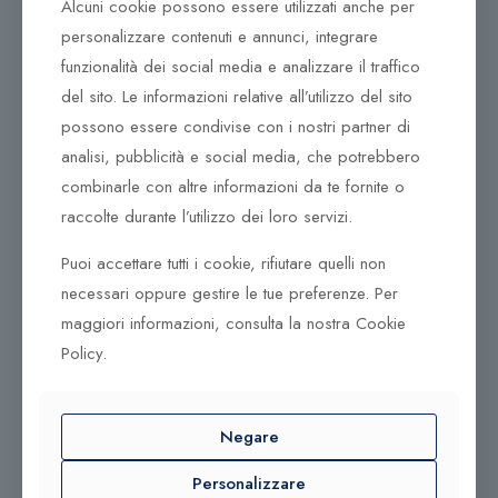
un’identità forte, contemporanea e, allo stesso tempo,
Alcuni cookie possono essere utilizzati anche per
dal fascino intramontabile.
personalizzare contenuti e annunci, integrare
funzionalità dei social media e analizzare il traffico
DonnaOro nasce da un’esperienza unica nella scelta
del sito. Le informazioni relative all’utilizzo del sito
delle più rare pietre preziose. La cura del dettaglio e
la lavorazione svolta con passione ne distinguono lo
possono essere condivise con i nostri partner di
stile inconfondibile. Attraverso le proprie collezioni,
analisi, pubblicità e social media, che potrebbero
DonnaOro Jewels si fa portavoce di un linguaggio
combinarle con altre informazioni da te fornite o
femminile e armonico che lega in modo indissolubile la
raccolte durante l’utilizzo dei loro servizi.
donna e l’oro, indovinando la liason che coniuga il
futuro con il fascino del classico.
Puoi accettare tutti i cookie, rifiutare quelli non
necessari oppure gestire le tue preferenze. Per
È l’immagine più preziosa ed essenziale, quella che
maggiori informazioni, consulta la nostra Cookie
evochiamo alla mente quando pensiamo al gioiello
Policy.
nella sua tradizione, nella forma pulita, nella sua
semplice raffinatezza.
Negare
Prodotti correlati
Personalizzare