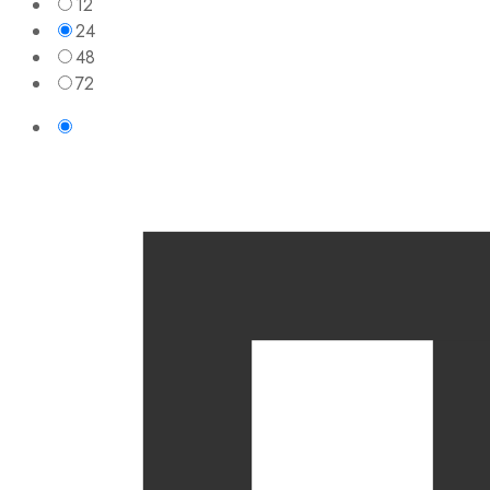
12
24
48
72