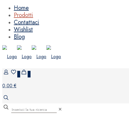
Home
Prodotti
Contattaci
Wishlist
Blog
0
0
0,00 €
✕