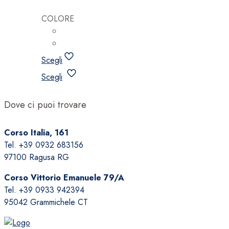
COLORE
Scegli
Questo
Scegli
prodotto
ha
Dove ci puoi trovare
più
varianti.
Corso Italia, 161
Le
Tel. +39 0932 683156
opzioni
97100 Ragusa RG
possono
essere
Corso Vittorio Emanuele 79/A
scelte
Tel. +39 0933 942394
nella
95042 Grammichele CT
pagina
del