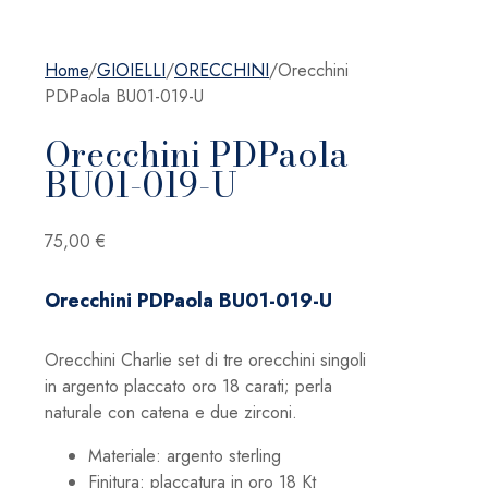
Home
/
GIOIELLI
/
ORECCHINI
/
Orecchini
PDPaola BU01-019-U
Orecchini PDPaola
BU01-019-U
75,00
€
Orecchini PDPaola BU01-019-U
Orecchini Charlie set di tre orecchini singoli
in argento placcato oro 18 carati; perla
naturale con catena e due zirconi.
Materiale: argento sterling
Finitura: placcatura in oro 18 Kt