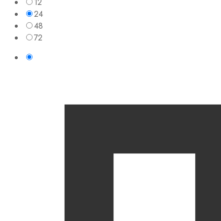
12
24
48
72