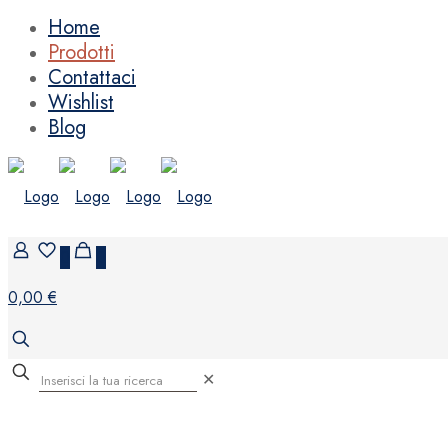
Home
Prodotti
Contattaci
Wishlist
Blog
0
0
0,00 €
✕