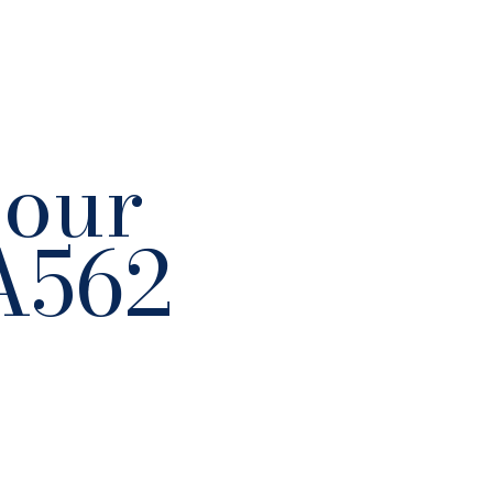
mour
A562