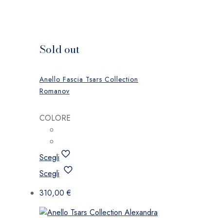
Sold out
Anello Fascia Tsars Collection
Romanov
COLORE
Scegli
Questo
Scegli
prodotto
ha
310,00
€
più
varianti.