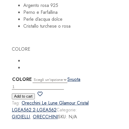
Argento rosa 925
Perno e Farfallina
Perle d’acqua dolce
Cristallo turchese o rosa
COLORE
COLORE
Svuota
Orecchini
Le
Add to cart
Lune
Tag:
Orecchini Le Lune Glamour Cristal
Glamour
LGEA562.2-LGEA562
Categorie:
Cristal
GIOIELLI
,
ORECCHINI
SKU:
N/A
quantità