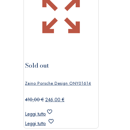
Sold out
Zaino Porsche Design ONY01614
Il
Il
410,00
€
246,00
€
prezzo
prezzo
originale
attuale
Leggi tutto
era:
è:
Leggi tutto
410,00 €.
246,00 €.