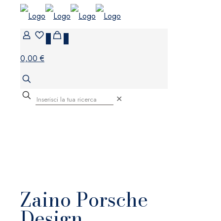
0
0
0,00 €
✕
Zaino Porsche
Design