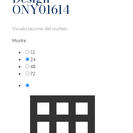
ONY01614
Visualizzazione del risultato
Mostra:
12
24
48
72