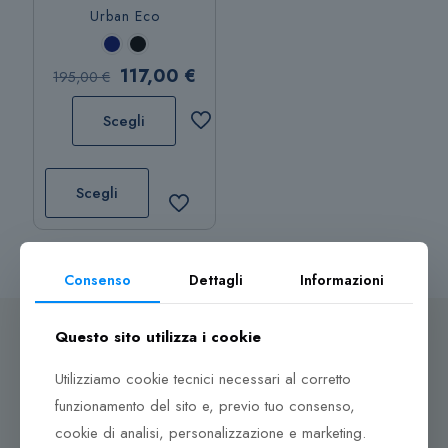
Urban Eco
Il
Il
117,00
€
195,00
€
prezzo
prezzo
Scegli
originale
attuale
era:
è:
Questo
195,00 €.
117,00 €.
prodotto
Scegli
ha
più
varianti.
Consenso
Dettagli
Informazioni
Le
opzioni
possono
Questo sito utilizza i cookie
essere
Utilizziamo cookie tecnici necessari al corretto
scelte
Dove ci puoi trovare
nella
funzionamento del sito e, previo tuo consenso,
pagina
cookie di analisi, personalizzazione e marketing.
Corso Italia, 161