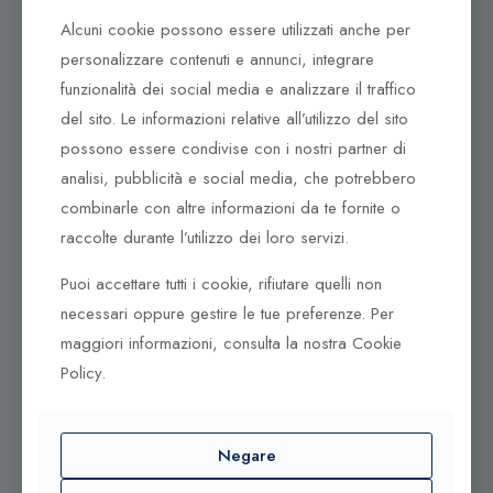
del
Tel. +39 0932 683156
Alcuni cookie possono essere utilizzati anche per
prodotto
97100 Ragusa RG
personalizzare contenuti e annunci, integrare
funzionalità dei social media e analizzare il traffico
Corso Vittorio Emanuele 79/A
Tel. +39 0933 942394
del sito. Le informazioni relative all’utilizzo del sito
95042 Grammichele CT
possono essere condivise con i nostri partner di
analisi, pubblicità e social media, che potrebbero
combinarle con altre informazioni da te fornite o
raccolte durante l’utilizzo dei loro servizi.
Puoi accettare tutti i cookie, rifiutare quelli non
necessari oppure gestire le tue preferenze. Per
maggiori informazioni, consulta la nostra Cookie
Policy.
© 2025 Gioielleria Bandiera
Negare
P.IVA:01235880885 | Sito realizzato da
BSS SRL