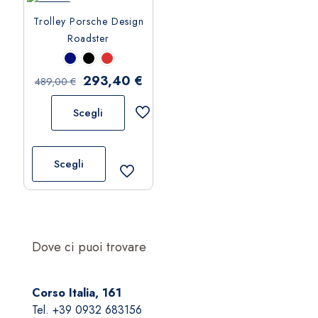
-40%
Trolley Porsche Design
Roadster
Il
Il
293,40
€
489,00
€
prezzo
prezzo
Scegli
originale
attuale
era:
è:
Questo
489,00 €.
293,40 €.
prodotto
Scegli
ha
più
varianti.
Le
opzioni
Dove ci puoi trovare
possono
essere
Corso Italia, 161
scelte
Tel. +39 0932 683156
nella