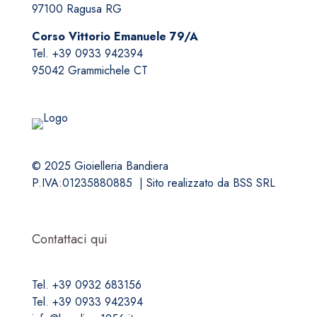
97100 Ragusa RG
pagina
del
Corso Vittorio Emanuele 79/A
prodotto
Tel. +39 0933 942394
95042 Grammichele CT
© 2025 Gioielleria Bandiera
P.IVA:01235880885 | Sito realizzato da
BSS SRL
Contattaci qui
Tel. +39 0932 683156
Tel. +39 0933 942394