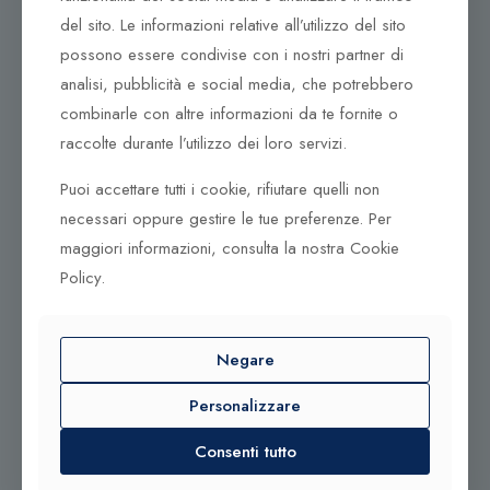
97100 Ragusa RG
del sito. Le informazioni relative all’utilizzo del sito
Corso Vittorio Emanuele 79/A
possono essere condivise con i nostri partner di
Tel. +39 0933 942394
analisi, pubblicità e social media, che potrebbero
95042 Grammichele CT
combinarle con altre informazioni da te fornite o
raccolte durante l’utilizzo dei loro servizi.
Puoi accettare tutti i cookie, rifiutare quelli non
necessari oppure gestire le tue preferenze. Per
maggiori informazioni, consulta la nostra Cookie
© 2025 Gioielleria Bandiera
P.IVA:01235880885 | Sito realizzato da
BSS SRL
Policy.
Negare
Contattaci qui
Personalizzare
Tel. +39 0932 683156
Tel. +39 0933 942394
Consenti tutto
info@bandiera1956.it