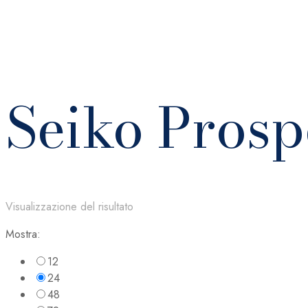
Seiko Pros
Visualizzazione del risultato
Mostra:
12
24
48