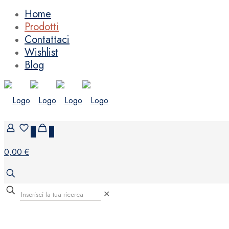
Home
Prodotti
Contattaci
Wishlist
Blog
0
0
0,00 €
✕