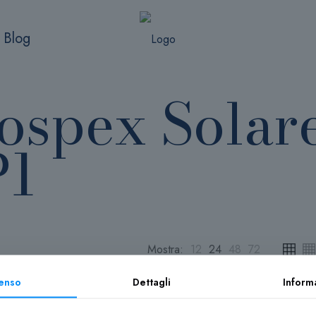
Blog
ospex Solar
P1
Mostra:
12
24
48
72
enso
Dettagli
Inform