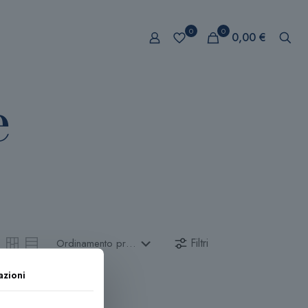
0
0
0,00 €
e
Filtri
azioni