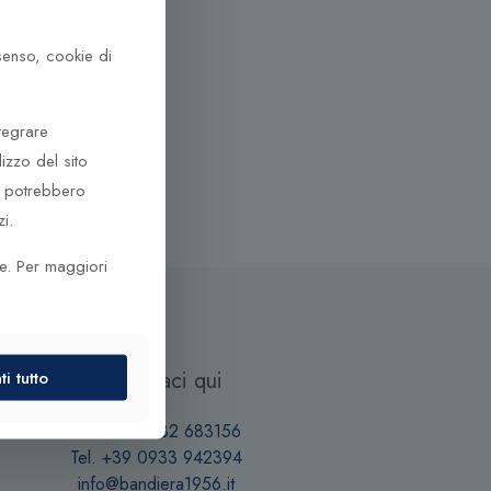
nsenso, cookie di
tegrare
lizzo del sito
he potrebbero
i.
ze. Per maggiori
Contattaci qui
i tutto
Tel. +39 0932 683156
Tel. +39 0933 942394
info@bandiera1956.it