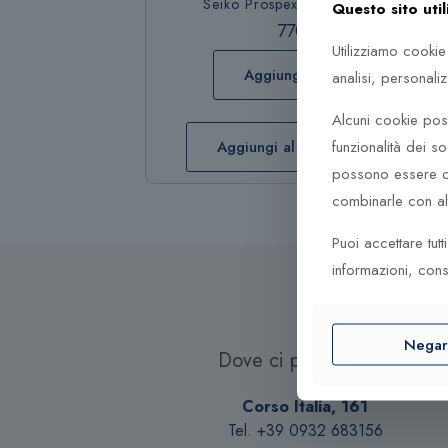
Seiko Prospex Solare SSC947P1
Questo sito util
770,00
€
Utilizziamo cookie
Aggiungi al carrello
analisi, personali
Alcuni cookie poss
funzionalità dei so
Aggiungi al carrello
possono essere co
combinarle con altr
Puoi accettare tut
informazioni, cons
Nega
Dove ci puoi trovare
Corso Italia, 161
Tel. +39 0932 683156