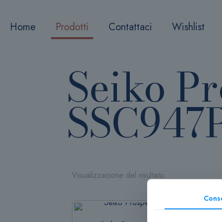
Home
Prodotti
Contattaci
Wishlist
Seiko Pr
SSC947
Visualizzazione del risultato
Cons