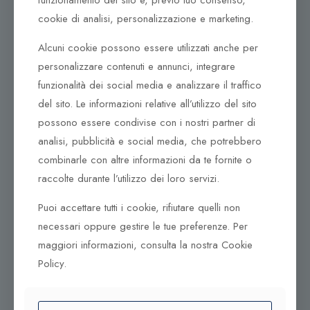
cookie di analisi, personalizzazione e marketing.
Dove ci puoi trovare
Alcuni cookie possono essere utilizzati anche per
Corso Italia, 161
personalizzare contenuti e annunci, integrare
Tel. +39 0932 683156
funzionalità dei social media e analizzare il traffico
97100 Ragusa RG
del sito. Le informazioni relative all’utilizzo del sito
Corso Vittorio Emanuele 79/A
possono essere condivise con i nostri partner di
Tel. +39 0933 942394
analisi, pubblicità e social media, che potrebbero
95042 Grammichele CT
combinarle con altre informazioni da te fornite o
raccolte durante l’utilizzo dei loro servizi.
Puoi accettare tutti i cookie, rifiutare quelli non
necessari oppure gestire le tue preferenze. Per
maggiori informazioni, consulta la nostra Cookie
Policy.