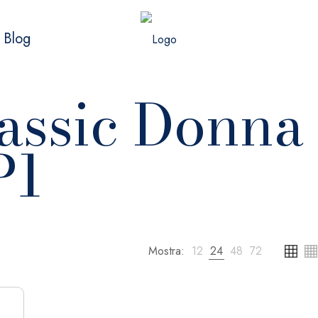
Blog
assic Donna
P1
Mostra:
12
24
48
72