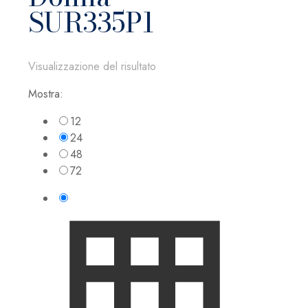
SUR335P1
Visualizzazione del risultato
Mostra:
12
24
48
72