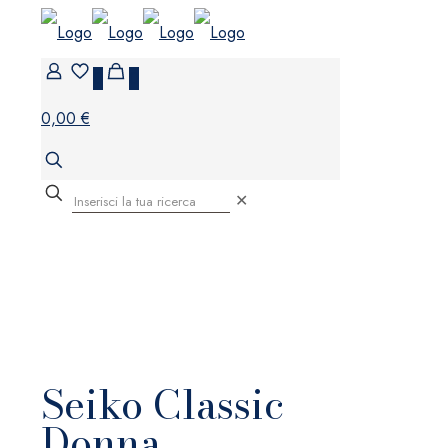
0
0
0,00 €
✕
Seiko Classic
Donna