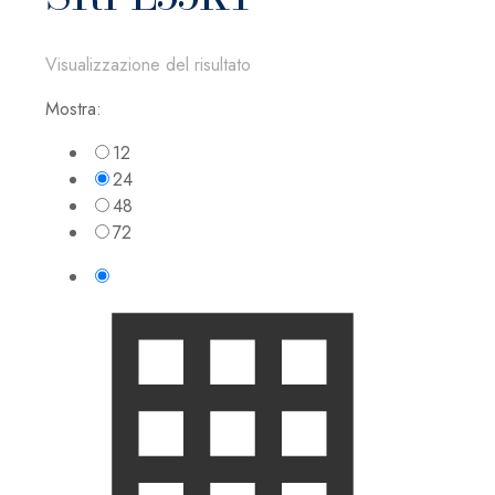
Visualizzazione del risultato
Mostra:
12
24
48
72