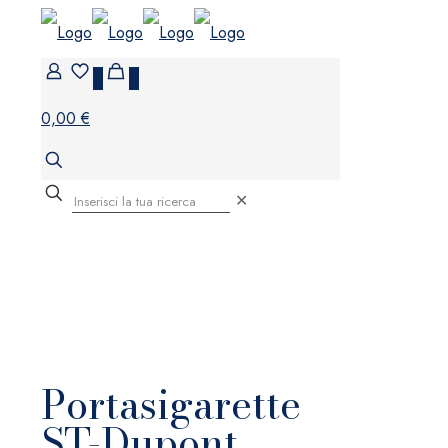
0
0
0,00 €
✕
Portasigarette
ST-Dupont