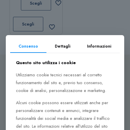
Scegli
prezzo:
da
Questo
34,00 €
prodotto
Scegli
a
ha
49,00 €
più
varianti.
Consenso
Dettagli
Informazioni
Le
opzioni
Questo sito utilizza i cookie
possono
essere
Utilizziamo cookie tecnici necessari al corretto
scelte
funzionamento del sito e, previo tuo consenso,
Dove ci puoi trovare
nella
cookie di analisi, personalizzazione e marketing.
pagina
Corso Italia, 161
del
Alcuni cookie possono essere utilizzati anche per
Tel. +39 0932 683156
prodotto
personalizzare contenuti e annunci, integrare
97100 Ragusa RG
funzionalità dei social media e analizzare il traffico
Corso Vittorio Emanuele 79/A
del sito. Le informazioni relative all’utilizzo del sito
Tel. +39 0933 942394