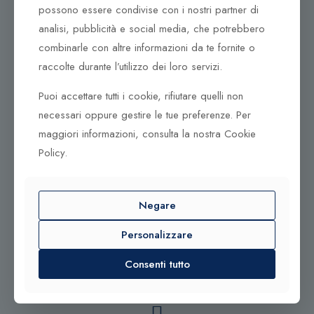
possono essere condivise con i nostri partner di
95042 Grammichele CT
analisi, pubblicità e social media, che potrebbero
combinarle con altre informazioni da te fornite o
raccolte durante l’utilizzo dei loro servizi.
Puoi accettare tutti i cookie, rifiutare quelli non
© 2025 Gioielleria Bandiera
necessari oppure gestire le tue preferenze. Per
P.IVA:01235880885 | Sito realizzato da
BSS SRL
maggiori informazioni, consulta la nostra Cookie
Policy.
Contattaci qui
Negare
Tel. +39 0932 683156
Tel. +39 0933 942394
Personalizzare
info@bandiera1956.it
Lun - Sab
Consenti tutto
09:30 - 13:00 - 16:30 - 20:00