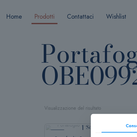
Home
Prodotti
Contattaci
Wishlist
Portafog
OBE099
Visualizzazione del risultato
Cons
Sold out
-30%