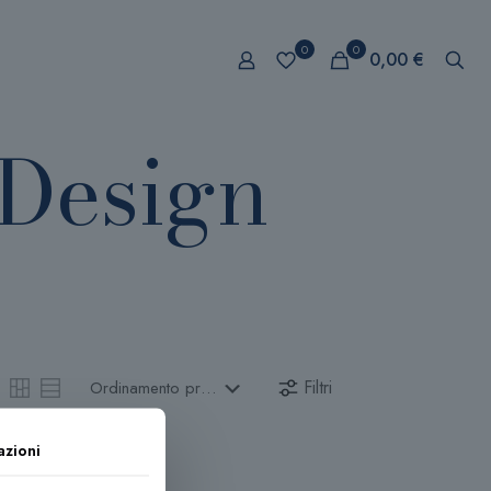
0
0
0,00 €
 Design
Filtri
azioni