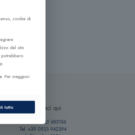
nsenso, cookie di
tegrare
lizzo del sito
he potrebbero
i.
ze. Per maggiori
Contattaci qui
i tutto
Tel. +39 0932 683156
Tel. +39 0933 942394