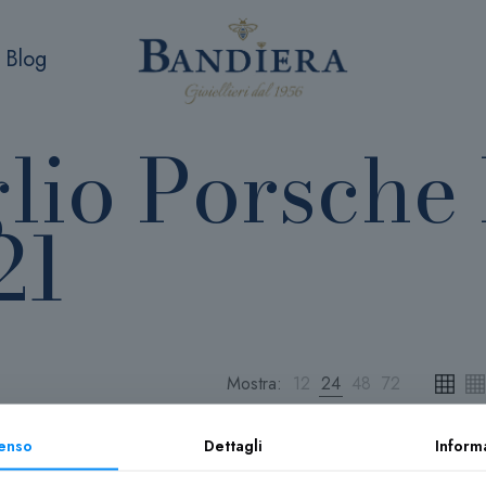
Blog
lio Porsche
21
Mostra:
12
24
48
72
enso
Dettagli
Inform